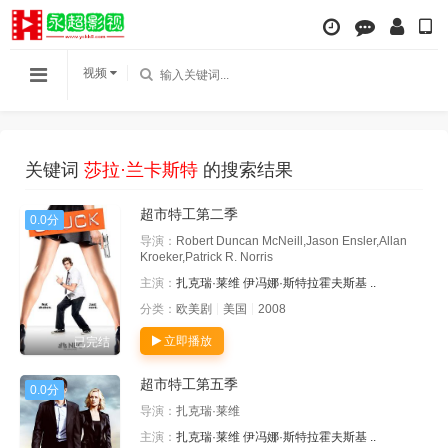
视频
关键词
莎拉·兰卡斯特
的搜索结果
超市特工第二季
0.0分
导演：
Robert Duncan McNeill,Jason Ensler,Allan
Kroeker,Patrick R. Norris
主演：
扎克瑞·莱维
伊冯娜·斯特拉霍夫斯基
..
分类：
欧美剧
美国
2008
立即播放
已完结
超市特工第五季
0.0分
导演：
扎克瑞·莱维
主演：
扎克瑞·莱维
伊冯娜·斯特拉霍夫斯基
..