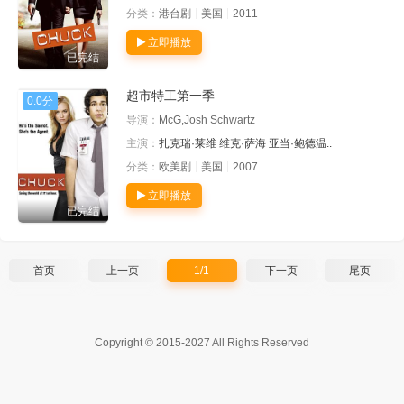
分类：
港台剧
美国
2011
立即播放
已完结
超市特工第一季
0.0分
导演：
McG,Josh Schwartz
主演：
扎克瑞·莱维
维克·萨海
亚当·鲍德温..
分类：
欧美剧
美国
2007
立即播放
已完结
首页
上一页
1/1
下一页
尾页
Copyright © 2015-2027 All Rights Reserved