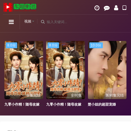
视频
8.0分
8.0分
10.0分
全集完结
全80集
第90集完结
绑定甜宠系统
九零小作精！随母改嫁被糙汉甜宠
九零小作精！随母改嫁被糙汉甜宠
楚小姐的超甜宠婚