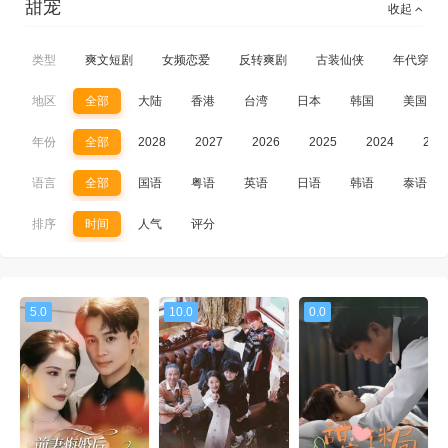
甜宠
收起
类型
爽文短剧
女频恋爱
反转爽剧
古装仙侠
年代穿越
地区
全部
大陆
香港
台湾
日本
韩国
美国
年份
全部
2028
2027
2026
2025
2024
202
语言
全部
国语
粤语
英语
日语
韩语
泰语
排序
时间
人气
评分
5.0
10.0
0.0